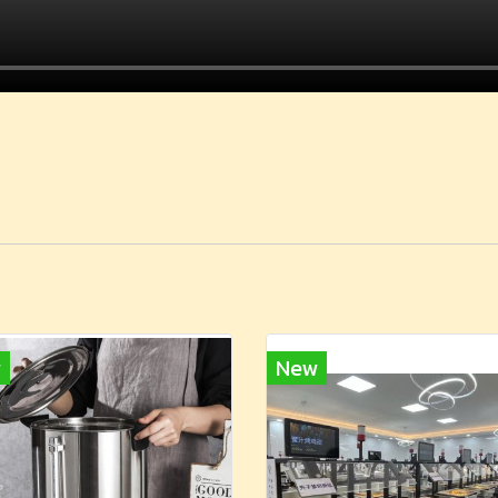
w
New