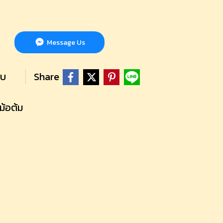
Message Us
ยบ
Share
หม้อต้ม