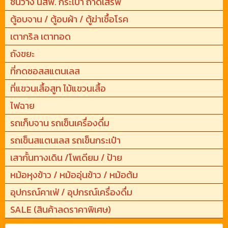
ชั้นวาง นสพ. กระเป๋า ถาดเสริฟ
ตู้อบจาน / ตู้อบผ้า / ตู้ฆ่าเชื้อโรค
เตากริล เตาทอด
ถังขยะ
ที่กดซอสสแตนเลส
ที่แขวนเสื้อสูท ไม้แขวนเสื้อ
ไฟฉาย
รถเก็บจาน รถเข็นเครื่องดื่ม
รถเข็นสแตนเลส รถเข็นกระเป๋า
เสากั้นทางเดิน /โพเดียม / ป้าย
หม้อหุงข้าว / หม้ออุ่นข้าว / หม้อต้ม
อุปกรณ์คาเฟ่ / อุปกรณ์เครื่องดื่ม
SALE (สินค้าลดราคาพิเศษ)