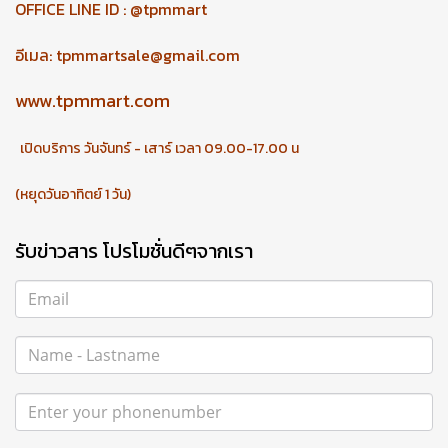
OFFICE LINE ID : @tpmmart
อีเมล:
tpmmartsale@gmail.com
www.tpmmart.com
เปิดบริการ วันจันทร์ - เสาร์ เวลา 09.00-17.00 น
(หยุดวันอาทิตย์ 1 วัน)
รับข่าวสาร โปรโมชั่นดีๆจากเรา