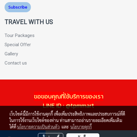
Subscribe
TRAVEL WITH US
Tour Packages
Special Offer
Gallery
Contact us
ขอขอบคุณที่ใช้บริการของเรา
LINE ID : @tpmmart
เว็บไซต์นี้มีการใช้งานคุกกี้ เพื่อเพิ่มประสิทธิภาพและประสบการณ์ที่ดี
ในการใช้งานเว็บไซต์ของท่าน ท่านสามารถอ่านรายละเอียดเพิ่มเติม
ได้ที่
นโยบายความเป็นส่วนตัว
และ
นโยบายคุกกี้
ผู้เข้าชมวันนี้
110