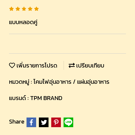
แบบหลอดคู่
เพิ่มรายการโปรด
เปรียบเทียบ
หมวดหมู่ :
โคมไฟอุ่นอาหาร / แผ่นอุ่นอาหาร
แบรนด์ :
TPM BRAND
Share