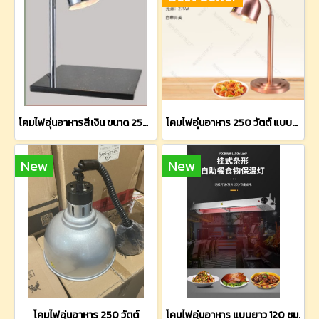
โคมไฟอุ่นอาหารสีเงิน ขนาด 250 วัตต์ (ฐานหินอ่อนสีดำ)
โคมไฟอุ่นอาหาร 250 วัตต์ แบบตั้งโต๊ะ (สีทองแดง)
New
New
โคมไฟอุ่นอาหาร 250 วัตต์
โคมไฟอุ่นอาหาร แบบยาว 120 ซม.