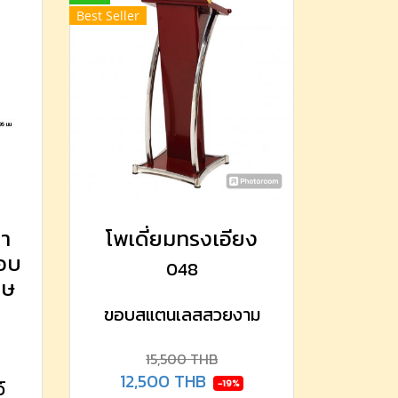
Best Seller
ขา
โพเดี่ยมทรงเอียง
รอบ
048
าษ
ขอบสแตนเลสสวยงาม
15,500 THB
12,500 THB
-19%
์