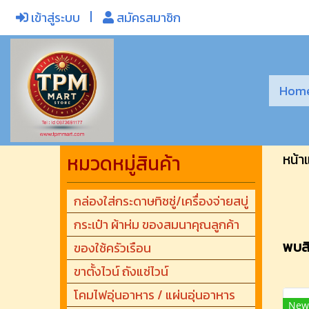
เข้าสู่ระบบ
สมัครสมาชิก
Hom
หมวดหมู่สินค้า
หน้า
กล่องใส่กระดาษทิชชู่/เครื่องจ่ายสบู่
กระเป๋า ผ้าห่ม ของสมนาคุณลูกค้า
พบสิน
ของใช้ครัวเรือน
ขาตั้งไวน์ ถังแช่ไวน์
โคมไฟอุ่นอาหาร / แผ่นอุ่นอาหาร
New